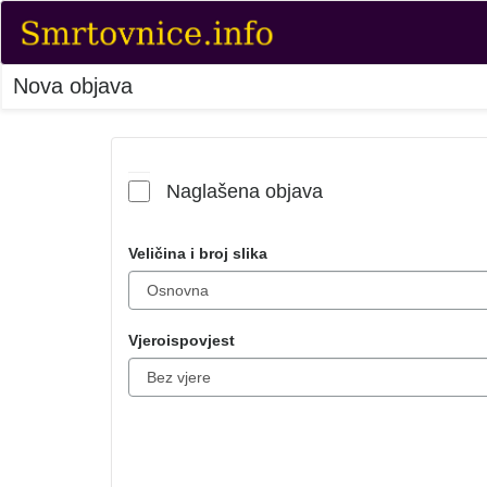
Nova objava
Naglašena objava
Veličina i broj slika
Vjeroispovjest