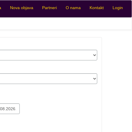
a
Nova objava
Partneri
O nama
Kontakt
Login