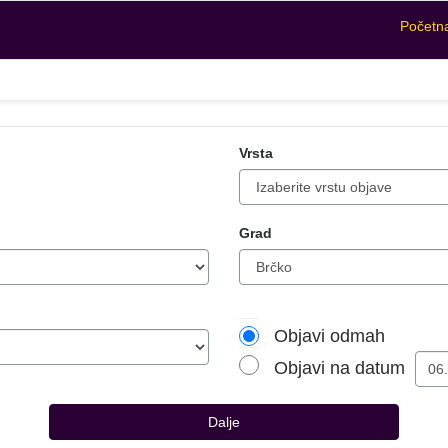
Početn
Vrsta
Grad
Objavi odmah
Objavi na datum
Dalje