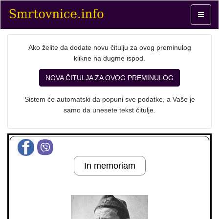
Toggle
navigat
Ako želite da dodate novu čitulju za ovog preminulog
klikne na dugme ispod.
NOVA ČITULJA ZA OVOG PREMINULOG
Sistem će automatski da popuni sve podatke, a Vaše je
samo da unesete tekst čitulje.
In memoriam