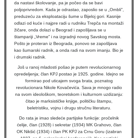
da nastavi školovanje, pa je počeo da se bavi
poljoprivredom. Kada je odrastao, zaposlio se u „Ombli",
preduzeću za eksploataciju šume u Bijeloj gori. Kasnije
odlazi od kuće i najpre radi u rudniku Trepča na montaži
žičare, onda dolazi u Beograd i zapošljava se u
štampariji „Vreme" i na izgradnji novog Savskog mosta.
Pošto je proteran iz Beograda, ponovo se zapošljava
kao šumarski radnik, a onda radi na svom imanju. Bio je
i drumski radnik.
Još u ranoj mladosti pošao je putem revolucionarnog
opredeljenja; član KPJ postao je 1925. godine. Idejno se
formirao pod uticajem svoga brata, poznatog
revolucionara Nikole Kovačevića. Sava je mnogo radio
na svom ideološkom, teoretskom i kulturnom uzdizanju:
čitao je marksističke knjige, političku štampu,
beletristiku, vojnu i drugu stručnu literaturu.
Do rata je imao sledeće partijske funkcije: pročelnik
ćelije, član (1928) i sekretar (1934) MK Grahovo, član
OK Nikšić (1934) i član PK KPJ za Crnu Goru (izabran