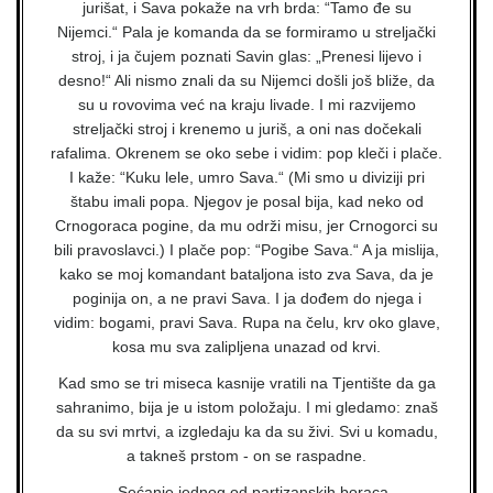
jurišat, i Sava pokaže na vrh brda: “Tamo đe su
Nijemci.“ Pala je komanda da se formiramo u streljački
stroj, i ja čujem poznati Savin glas: „Prenesi lijevo i
desno!“ Ali nismo znali da su Nijemci došli još bliže, da
su u rovovima već na kraju livade. I mi razvijemo
streljački stroj i krenemo u juriš, a oni nas dočekali
rafalima. Okrenem se oko sebe i vidim: pop kleči i plače.
I kaže: “Kuku lele, umro Sava.“ (Mi smo u diviziji pri
štabu imali popa. Njegov je posal bija, kad neko od
Crnogoraca pogine, da mu održi misu, jer Crnogorci su
bili pravoslavci.) I plače pop: “Pogibe Sava.“ A ja mislija,
kako se moj komandant bataljona isto zva Sava, da je
poginija on, a ne pravi Sava. I ja dođem do njega i
vidim: bogami, pravi Sava. Rupa na čelu, krv oko glave,
kosa mu sva zalipljena unazad od krvi.
Kad smo se tri miseca kasnije vratili na Tjentište da ga
sahranimo, bija je u istom položaju. I mi gledamo: znaš
da su svi mrtvi, a izgledaju ka da su živi. Svi u komadu,
a takneš prstom - on se raspadne.
– Sećanje jednog od partizanskih boraca