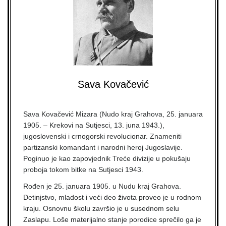
Sava Kovačević
Sava Kovačević Mizara (Nudo kraj Grahova, 25. januara
1905. – Krekovi na Sutjesci, 13. juna 1943.),
jugoslovenski i crnogorski revolucionar. Znameniti
partizanski komandant i narodni heroj Jugoslavije.
Poginuo je kao zapovjednik Treće divizije u pokušaju
proboja tokom bitke na Sutjesci 1943.
Rođen je 25. januara 1905. u Nudu kraj Grahova.
Detinjstvo, mladost i veći deo života proveo je u rodnom
kraju. Osnovnu školu završio je u susednom selu
Zaslapu. Loše materijalno stanje porodice sprečilo ga je