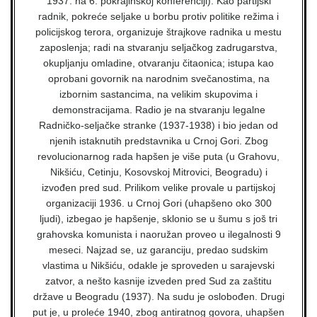
1937. na 6. pokrajinskoj konferenciji). Kao partijski
radnik, pokreće seljake u borbu protiv politike režima i
policijskog terora, organizuje štrajkove radnika u mestu
zaposlenja; radi na stvaranju seljačkog zadrugarstva,
okupljanju omladine, otvaranju čitaonica; istupa kao
oprobani govornik na narodnim svečanostima, na
izbornim sastancima, na velikim skupovima i
demonstracijama. Radio je na stvaranju legalne
Radničko-seljačke stranke (1937-1938) i bio jedan od
njenih istaknutih predstavnika u Crnoj Gori. Zbog
revolucionarnog rada hapšen je više puta (u Grahovu,
Nikšiću, Cetinju, Kosovskoj Mitrovici, Beogradu) i
izvođen pred sud. Prilikom velike provale u partijskoj
organizaciji 1936. u Crnoj Gori (uhapšeno oko 300
ljudi), izbegao je hapšenje, sklonio se u šumu s još tri
grahovska komunista i naoružan proveo u ilegalnosti 9
meseci. Najzad se, uz garanciju, predao sudskim
vlastima u Nikšiću, odakle je sproveden u sarajevski
zatvor, a nešto kasnije izveden pred Sud za zaštitu
države u Beogradu (1937). Na sudu je oslobođen. Drugi
put je, u proleće 1940, zbog antiratnog govora, uhapšen