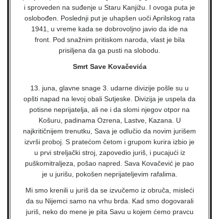
i sproveden na suđenje u Staru Kanjižu. I ovoga puta je
oslobođen. Poslednji put je uhapšen uoči Aprilskog rata
1941, u vreme kada se dobrovoljno javio da ide na
front. Pod snažnim pritiskom naroda, vlast je bila
prisiljena da ga pusti na slobodu.
Smrt Save Kovačevića
13. juna, glavne snage 3. udarne divizije pošle su u
opšti napad na levoj obali Sutjeske. Divizija je uspela da
potisne neprijatelja, ali ne i da slomi njegov otpor na
Košuru, padinama Ozrena, Lastve, Kazana. U
najkritičnijem trenutku, Sava je odlučio da novim jurišem
izvrši proboj. S pratećom četom i grupom kurira izbio je
u prvi streljački stroj, zapovedio juriš, i pucajući iz
puškomitraljeza, pošao napred. Sava Kovačević je pao
je u jurišu, pokošen neprijateljevim rafalima.
Mi smo krenili u juriš da se izvučemo iz obruča, misleći
da su Nijemci samo na vrhu brda. Kad smo dogovarali
juriš, neko do mene je pita Savu u kojem ćemo pravcu