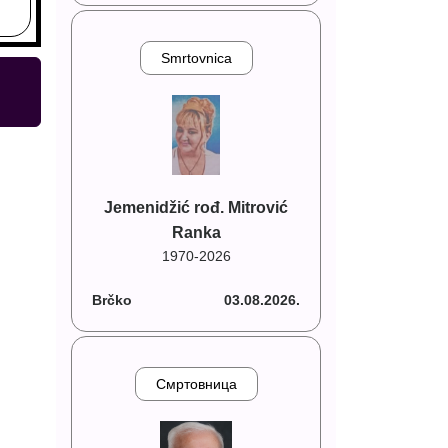
Smrtovnica
Jemenidžić rođ. Mitrović
Ranka
1970-2026
Brčko
03.08.2026.
Смртовница