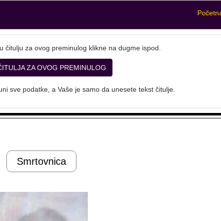
Početn
u čitulju za ovog preminulog klikne na dugme ispod.
ČITULJA ZA OVOG PREMINULOG
ni sve podatke, a Vaše je samo da unesete tekst čitulje.
Smrtovnica