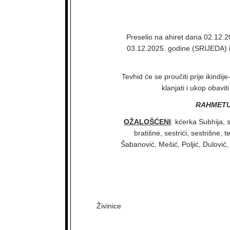
Preselio na ahiret dana 02.12.2
03.12.2025. godine (SRIJEDA) i
Tevhid će se proučiti prije ikind
klanjati i ukop obavi
RAHMETU
OŽALOŠĆENI
: kćerka Subhija, s
bratišne, sestrići, sestrišne, t
Šabanović, Mešić, Poljić, Dulović, 
Živinice