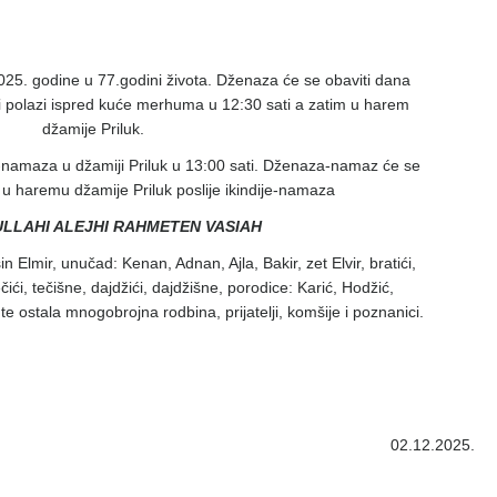
025. godine u 77.godini života. Dženaza će se obaviti dana
 polazi ispred kuće merhuma u 12:30 sati a zatim u harem
džamije Priluk.
ije-namaza u džamiji Priluk u 13:00 sati. Dženaza-namaz će se
ti u haremu džamije Priluk poslije ikindije-namaza
LLAHI ALEJHI RAHMETEN VASIAH
in Elmir, unučad: Kenan, Adnan, Ajla, Bakir, zet Elvir, bratići,
ečići, tečišne, dajdžići, dajdžišne, porodice: Karić, Hodžić,
te ostala mnogobrojna rodbina, prijatelji, komšije i poznanici.
02.12.2025.