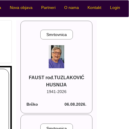
a
Nova objava
Partneri
O nama
Kontakt
Login
Smrtovnica
FAUST rođ.TUZLAKOVIĆ
HUSNIJA
1941-2026
Brčko
06.08.2026.
Smrtovnica