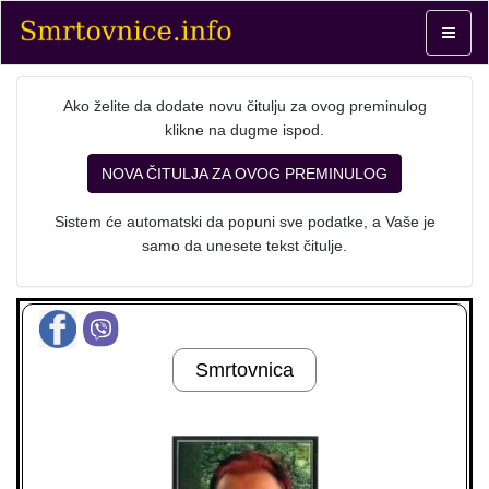
Toggle
navigat
Ako želite da dodate novu čitulju za ovog preminulog
klikne na dugme ispod.
NOVA ČITULJA ZA OVOG PREMINULOG
Sistem će automatski da popuni sve podatke, a Vaše je
samo da unesete tekst čitulje.
Smrtovnica