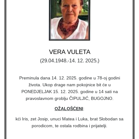
VERA VULETA
(29.04.1948.-14. 12. 2025.)
Preminula dana 14. 12. 2025. godine u 78-oj godini
života. Ukop drage nam pokojnice bit će u
PONEDJELJAK 15. 12. 2025. godine u 14 sati na
pravoslavnom groblju ČIPULJIĆ, BUGOJNO.
OŽALOŠĆENI
:
kći Iris, zet Josip, unuci Matea i Luka, brat Slobodan sa
porodicom, te ostala rodbina i prijatelji.