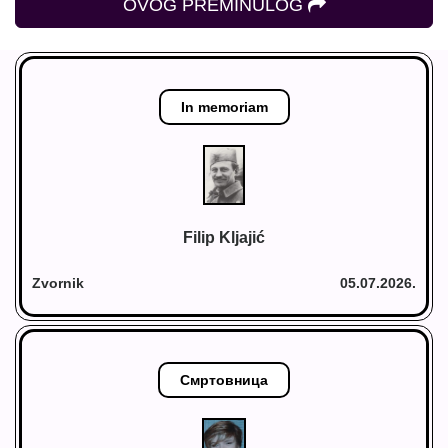
OVOG PREMINULOG
In memoriam
Filip Kljajić
Zvornik
05.07.2026.
Смртовница