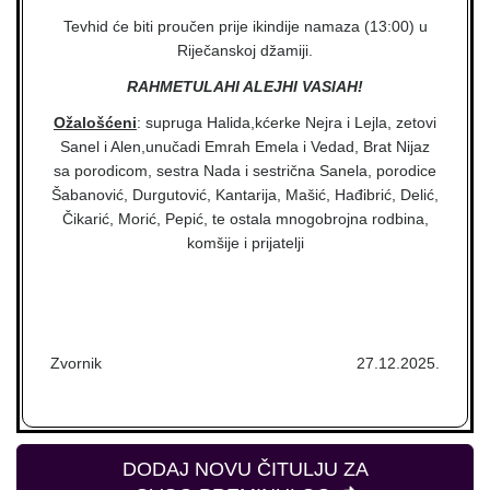
Tevhid će biti proučen prije ikindije namaza (13:00) u
Riječanskoj džamiji.
RAHMETULAHI ALEJHI VASIAH!
Ožalošćeni
: supruga Halida,kćerke Nejra i Lejla, zetovi
Sanel i Alen,unučadi Emrah Emela i Vedad, Brat Nijaz
sa porodicom, sestra Nada i sestrična Sanela, porodice
Šabanović, Durgutović, Kantarija, Mašić, Hađibrić, Delić,
Čikarić, Morić, Pepić, te ostala mnogobrojna rodbina,
komšije i prijatelji
Zvornik
27.12.2025.
DODAJ NOVU ČITULJU ZA