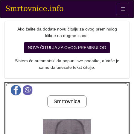
Toggle
navigat
Ako želite da dodate novu čitulju za ovog preminulog
klikne na dugme ispod.
NOVA ČITULJA ZA OVOG PREMINULOG
Sistem će automatski da popuni sve podatke, a Vaše je
samo da unesete tekst čitulje.
Smrtovnica