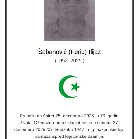
Šabanović (Ferid) Ilijaz
(1953.-2025.)
Preselio na Ahiret 25. decembra 2025. u 73. godini
života. Dženaza-namaz klanjat će se u subotu, 27.
decembra 2025./07. Redžeba 1447. h. g. nakon ikindije-
namaza ispred Riječanske džamije.