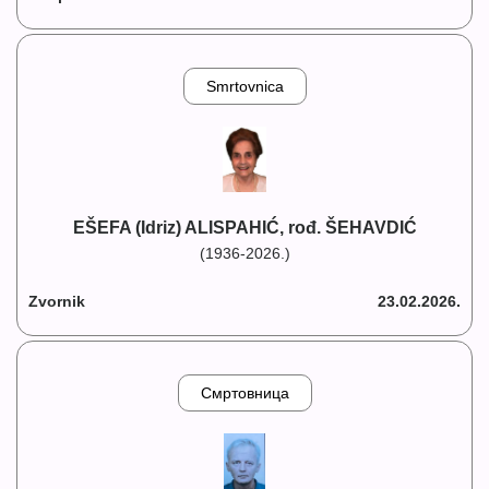
Smrtovnica
EŠEFA (Idriz) ALISPAHIĆ, rođ. ŠEHAVDIĆ
(1936-2026.)
Zvornik
23.02.2026.
Смртовница