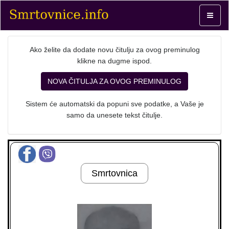
Toggle
navigat
Ako želite da dodate novu čitulju za ovog preminulog
klikne na dugme ispod.
NOVA ČITULJA ZA OVOG PREMINULOG
Sistem će automatski da popuni sve podatke, a Vaše je
samo da unesete tekst čitulje.
Smrtovnica