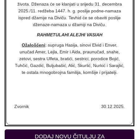
života. Dženaza će se klanjati u srijedu 31. decembra
2025./11. redžeba 1447. h. g. poslije podne-namaza
ispred džamije na Diviču. Tevhid će se obaviti poslije
dženaze-namaza u džamiji na Diviču.
RAHMETULAHI ALEJHI VASIAH
Ožalošćeni
: supruga Hasija, sinovi Elvid i Enver,
unučad Amer, Lejla, Emir i Aida, praunučad, snahe,
zetovi, sestra Ulfeta, bratići, sestrici, porodice Bojić,
Tuhčić, Gazdić, Buljubašić, Alić, Skurlić, Nurkić i Sarajlić,
te ostala mnogobrojna familija, komšije i prijatelji.
Zvornik
30.12.2025.
DODAJ NOVU ČITULJU ZA