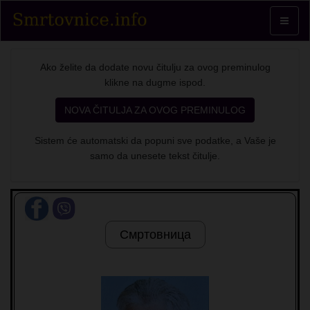
Toggle
navigat
Ako želite da dodate novu čitulju za ovog preminulog
klikne na dugme ispod.
NOVA ČITULJA ZA OVOG PREMINULOG
Sistem će automatski da popuni sve podatke, a Vaše je
samo da unesete tekst čitulje.
Смртовница