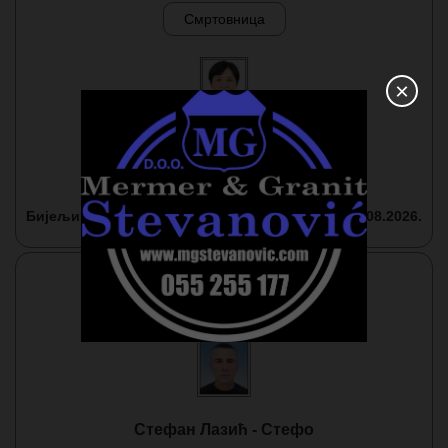
Смртовница
×
Душанка Стајић
1947-2026.
Бијељина
09.08.2026.
Смртовница
Стефан Лазић - Стефо