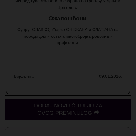
испред куће жалости, а сахрана на гробљу у Доњем
Црњелову.
Ожалошћени
:
Супруг СЛАВКО, кћерке СНЕЖАНА и СЛАЂАНА са
породицом и остала многобројна родбина и
пријатељи.
Бијељина
09.01.2026.
DODAJ NOVU ČITULJU ZA
OVOG PREMINULOG