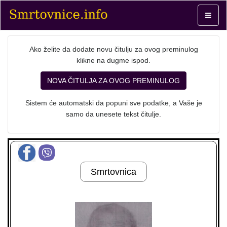
Toggle
navigat
Ako želite da dodate novu čitulju za ovog preminulog
klikne na dugme ispod.
NOVA ČITULJA ZA OVOG PREMINULOG
Sistem će automatski da popuni sve podatke, a Vaše je
samo da unesete tekst čitulje.
Smrtovnica