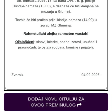
05. februara 2026./17. ša'bana 1447. h. g. poslije
ikindije-namaza (15:00), a dženaza će biti klanjana na
mezarju u Glumini.
Tevhid će biti pručen prije ikindije-namaza (14:00) u
zgradi MZ Glumina.
Rahmetullahi alejha rahmeten wasiah!
Ožalošćeni
: sinovi, kćerke, snahe, zetovi, unučadi i
praunučadi, te ostala rodbina, komšije i prijatelji.
Zvornik
04.02.2026.
DODAJ NOVU ČITULJU ZA
OVOG PREMINULOG