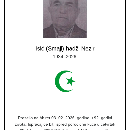
Isić (Smajl) hadži Nezir
1934.-2026.
Preselio na Ahiret 03. 02. 2026. godine u 92. godini
života. Ispraćaj će biti ispred porodične kuće u četvrtak