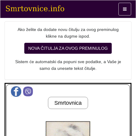
Toggle
navigat
Ako želite da dodate novu čitulju za ovog preminulog
klikne na dugme ispod.
NOVA ČITULJA ZA OVOG PREMINULOG
Sistem će automatski da popuni sve podatke, a Vaše je
samo da unesete tekst čitulje.
Smrtovnica