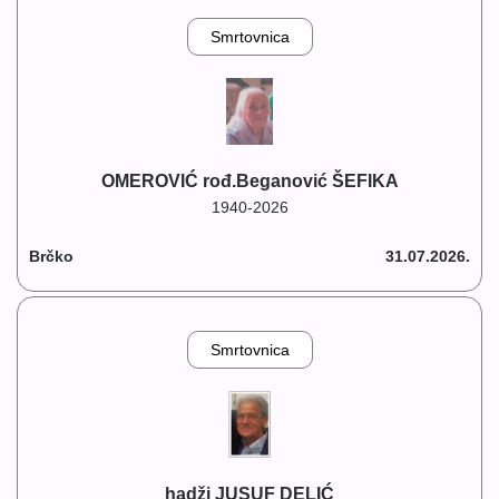
Smrtovnica
OMEROVIĆ rođ.Beganović ŠEFIKA
1940-2026
Brčko
31.07.2026.
Smrtovnica
hadži JUSUF DELIĆ