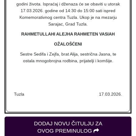
godini života. Ispraćaj i dženaza će se obaviti u utorak
17.03.2026. godine od 14:30 do 15:00 sati ispred
Komemorativnog centra Tuzla. Ukop je na mezarju
Sarajac, Grad Tuzla.
RAHMETULLAHI ALEJHA RAHMETEN VASIAH
OŽALOŠĆENI
Sestre Sedifa i Zejfa, brat Alija, sestrična Jasna, te
ostala mnogobrojna rodbina, prijatelji i komšije.
Tuzla
17.03.2026.
DODAJ NOVU ČITULJU ZA
OVOG PREMINULOG