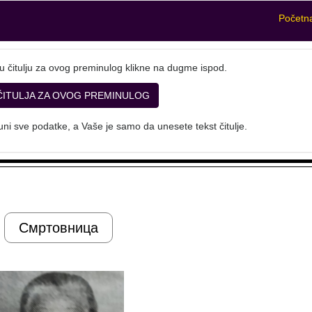
Početn
u čitulju za ovog preminulog klikne na dugme ispod.
ČITULJA ZA OVOG PREMINULOG
ni sve podatke, a Vaše je samo da unesete tekst čitulje.
Смртовница