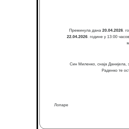
Преминула дана
20.04.2026
. г
22.04.2026
. године у 13:00 час
м
Син Миленко, снаја Данијела,
Раденко те ос
Лопаре