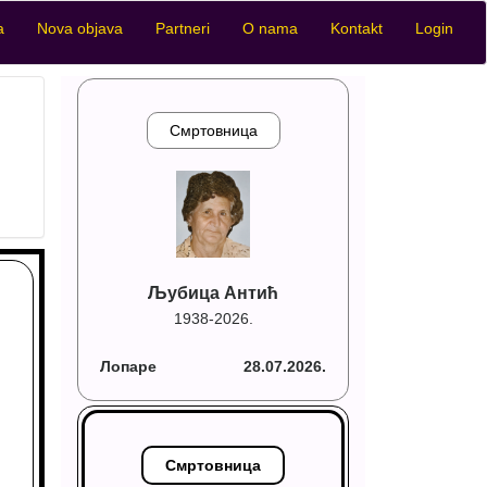
a
Nova objava
Partneri
O nama
Kontakt
Login
Смртовница
Љубица Антић
1938-2026.
Лопаре
28.07.2026.
Смртовница