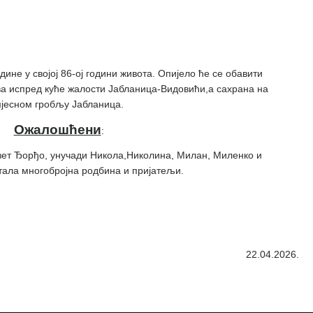
одине у својој 86-ој години живота. Опијело ће се обавити
ова испред куће жалости Јабланица-Видовићи,а сахрана на
јесном гробљу Јабланица.
Ожалошћени
:
 зет Ђорђо, унучади Никола,Николина, Милан, Миленко и
тала многобројна родбина и пријатељи.
22.04.2026.