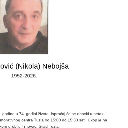
ović (Nikola) Nebojša
1952-2026.
godine u 74. godini života. Ispraćaj će se obaviti u petak,
orativnog centra Tuzla od 15:00 do 15:30 sati. Ukop je na
om groblju Trnovac, Grad Tuzla.