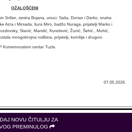
OŽALOŠĆENI
n Srđan, sestra Bojana, unuci: Saša, Dorian i Darko, snaha
ke Azra i Mirsada, šura Miro, badžo Nuraga, prijatelji Marko i
rozdovsky, Stanić, Mandić, Kurešević, Žunić, Šehić., Muhić,
 ostala mnogobrojna rodbina, prijatelji, komšije i drugovi.
P Komemorativni centar Tuzla
07.05.2026.
DAJ NOVU ČITULJU ZA
VOG PREMINULOG