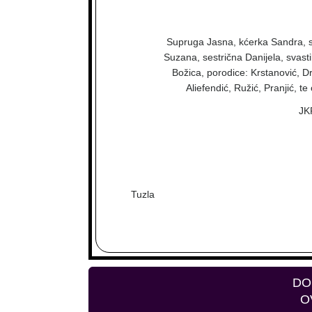
Supruga Jasna, kćerka Sandra, si
Suzana, sestrična Danijela, svasti
Božica, porodice: Krstanović, D
Aliefendić, Ružić, Pranjić, te
JK
Tuzla
DO
O