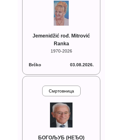
Jemenidžić rođ. Mitrović
Ranka
1970-2026
Brčko
03.08.2026.
Смртовница
БОГОЉУБ (НЕЂО)