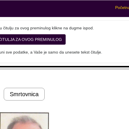
Početn
u čitulju za ovog preminulog klikne na dugme ispod.
ČITULJA ZA OVOG PREMINULOG
ni sve podatke, a Vaše je samo da unesete tekst čitulje.
Smrtovnica