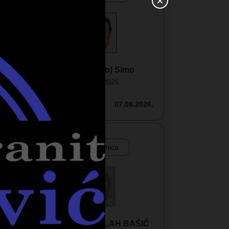
×
Simić (Gajo) Simo
1940 - 2026.
Tuzla
07.08.2026.
Smrtovnica
hadži ABDULLAH BAŠIĆ