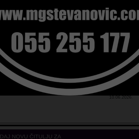
ana 08.06.2026 u 90-oj godini života. Sahrana će se obaviti
u 14:00 h na Rimokatoličkom groblju Klanac.
OŽALOŠĆENI
:
orodice: Dasović i ostala obitelj, susjedi i prijatelji.
10.06.2026.
DAJ NOVU ČITULJU ZA