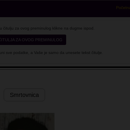
Početn
u čitulju za ovog preminulog klikne na dugme ispod.
ČITULJA ZA OVOG PREMINULOG
ni sve podatke, a Vaše je samo da unesete tekst čitulje.
Smrtovnica