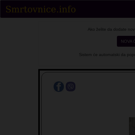
Ako želite da dodate nov
NOVA 
Sistem će automatski da popu