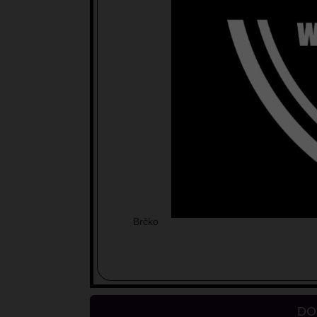
Preminula nakon kraće bolesti d
dana 13.06.2026 
Kćerke: Dijana i Agneza, p
Brčko
DO