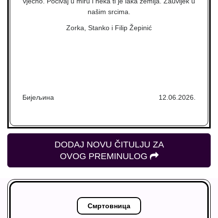
vječno. Počivaj u miru i neka ti je laka zemlja. Zauvijek u
našim srcima.
Zorka, Stanko i Filip Žepinić
Бијељина
12.06.2026.
DODAJ NOVU ČITULJU ZA
OVOG PREMINULOG
Смртовница