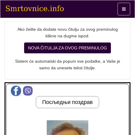
Toggle
navigat
Ako želite da dodate novu čitulju za ovog preminulog
klikne na dugme ispod.
NOVA ČITULJA ZA OVOG PREMINULOG
Sistem će automatski da popuni sve podatke, a Vaše je
samo da unesete tekst čitulje.
Посљедњи поздрав