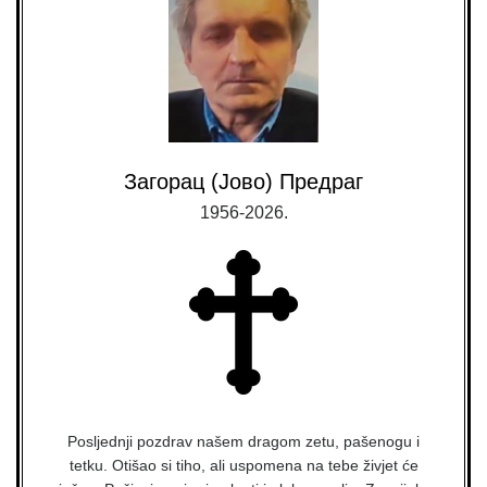
Загорац (Јово) Предраг
1956-2026.
Posljednji pozdrav našem dragom zetu, pašenogu i
tetku. Otišao si tiho, ali uspomena na tebe živjet će