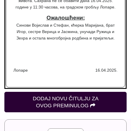
живота. Сахрана ће се обавити дана 16.04.2025.
године у 11:30 часова, на градском гробљу Лопаре.
Ожалошћени:
Синови Војислав и Стефан, кћерка Маријана, брат
Игор, сестре Верица и Јасмина, унучади Ружица и
Зехра и остала многобројна родбина и пријатељи.
Лопаре
16.04.2025.
DODAJ NOVU ČITULJU ZA
OVOG PREMINULOG