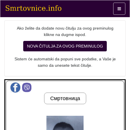
Toggle
navigat
Ako želite da dodate novu čitulju za ovog preminulog
klikne na dugme ispod.
NOVA ČITULJA ZA OVOG PREMINULOG
Sistem će automatski da popuni sve podatke, a Vaše je
samo da unesete tekst čitulje.
Смртовница