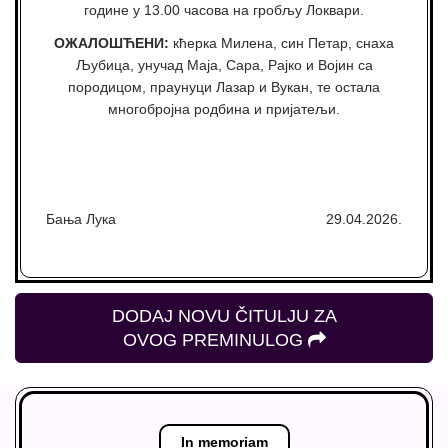
године у 13.00 часова на гробљу Локвари.
ОЖАЛОШЋЕНИ:
кћерка Милена, син Петар, снаха
Љубица, унучад Маја, Сара, Рајко и Војин са
породицом, праунуци Лазар и Вукан, те остала
многобројна родбина и пријатељи.
Бања Лука
29.04.2026.
DODAJ NOVU ČITULJU ZA
OVOG PREMINULOG
In memoriam