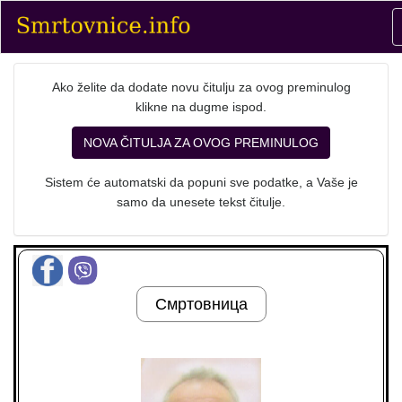
Ako želite da dodate novu čitulju za ovog preminulog
klikne na dugme ispod.
NOVA ČITULJA ZA OVOG PREMINULOG
Sistem će automatski da popuni sve podatke, a Vaše je
samo da unesete tekst čitulje.
Смртовница