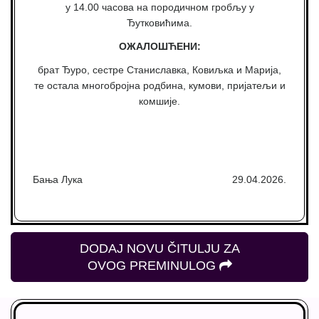
у 14.00 часова на породичном гробљу у
Ђутковићима.
ОЖАЛОШЋЕНИ:
брат Ђуро, сестре Станиславка, Ковиљка и Марија,
те остала многобројна родбина, кумови, пријатељи и
комшије.
Бања Лука
29.04.2026.
DODAJ NOVU ČITULJU ZA
OVOG PREMINULOG