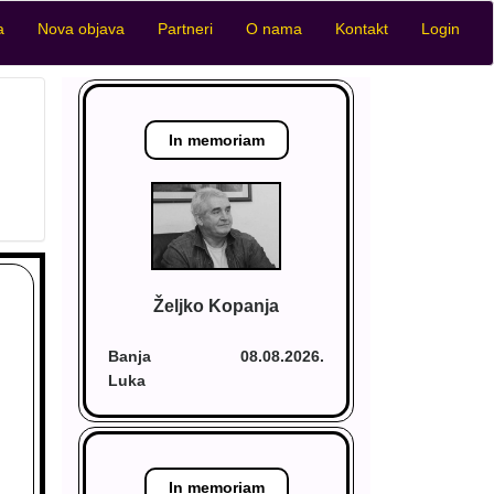
a
Nova objava
Partneri
O nama
Kontakt
Login
In memoriam
Željko Kopanja
Banja
08.08.2026.
Luka
In memoriam