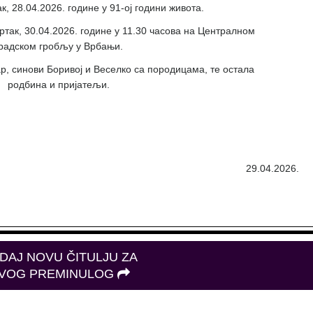
, 28.04.2026. године у 91-ој години живота.
ртак, 30.04.2026. године у 11.30 часова на Централном
радском гробљу у Врбањи.
р, синови Боривој и Веселко са породицама, те остала
родбина и пријатељи.
29.04.2026.
DAJ NOVU ČITULJU ZA
VOG PREMINULOG