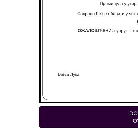
Преминула у уторак
Сахрана ће се обавити у четв
г
ОЖАЛОШЋЕНИ:
супруг Пета
Бања Лука
DO
O