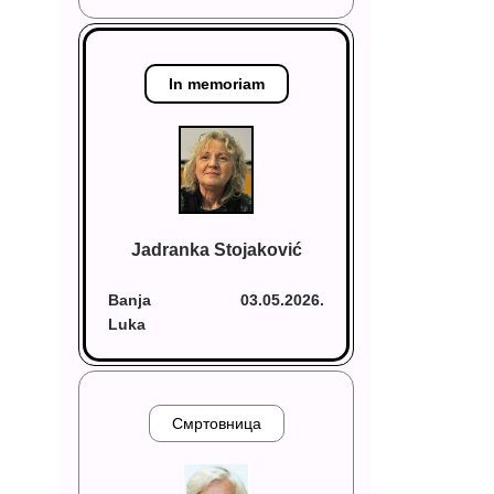
In memoriam
Jadranka Stojaković
Banja
03.05.2026.
Luka
Смртовница