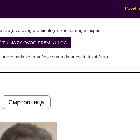
Početn
u čitulju za ovog preminulog klikne na dugme ispod.
ČITULJA ZA OVOG PREMINULOG
ni sve podatke, a Vaše je samo da unesete tekst čitulje.
Смртовница